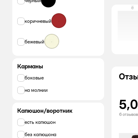
черный
ё
коричневый
бежевый
Карманы
Отзы
боковые
на молнии
5,0
Капюшон/воротник
6 отзывов
есть капюшон
без капюшона