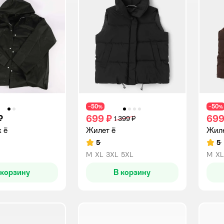
50
50
−
%
−
%
₽
699 ₽
699
1 399 ₽
 ё
Жилет ё
Жиле
5
5
Рейтинг:
Рейт
M
XL
3XL
5XL
M
XL
 корзину
В корзину