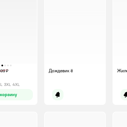
Дождевик ё
Жиле
699 ₽
L
3XL
4XL
 корзину
Уведомить о появлении