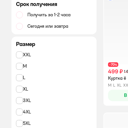
Юбки и шорты женские
Срок получения
Колготки женские
Получить за 1-2 часа
Носки женские
Сегодня или завтра
Обувь женская
Размер
XXL
70
−
%
M
499 ₽
1 
L
Куртка ё
M
L
XL
XX
XL
В
3XL
4XL
5XL