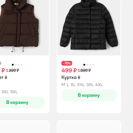
70
−
%
 ₽
499 ₽
1 399 ₽
1 699 ₽
т ё
Куртка ё
M
L
XL
XXL
3XL
4XL
инг:
3XL
5XL
В корзину
В корзину