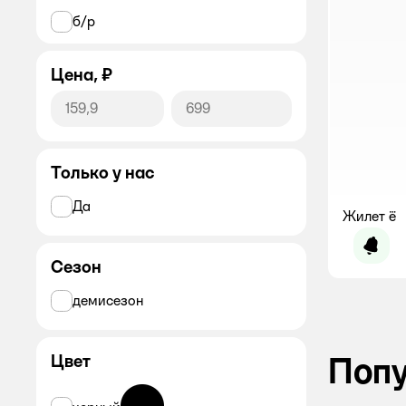
б/р
Цена, ₽
Только у нас
Да
Жилет ё
Уведо
Сезон
демисезон
Поп
Цвет