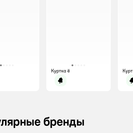
Куртка ё
Курт
мить о появлении
Уведомить о появлении
улярные бренды