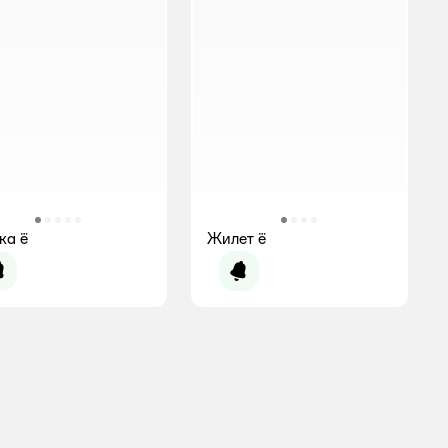
ка ё
Жилет ё
Уведомить о появлении
Уведомить о появлении