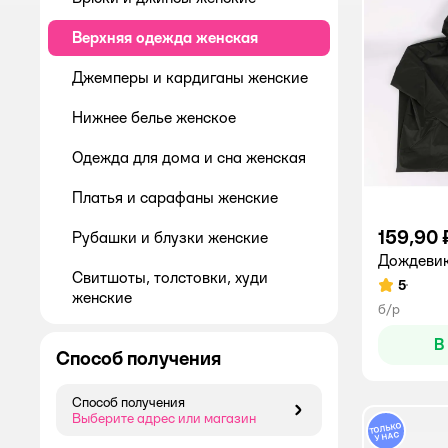
Верхняя одежда женская
Джемперы и кардиганы женские
Нижнее белье женское
Одежда для дома и сна женская
Платья и сарафаны женские
159,90 
Рубашки и блузки женские
Дождевик
Свитшоты, толстовки, худи
5
Рейтинг:
женские
б/р
Спортивная одежда для женщин
В
Способ получения
Футболки и лонгсливы женские
Способ получения
Майки и топы женские
Способ получения
Выберите адрес или магазин