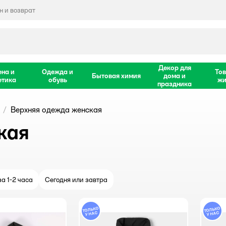
 и возврат
Декор для
ена и
Одежда и
Тов
Бытовая химия
дома и
етика
обувь
жи
праздника
Верхняя одежда женская
кая
а 1-2 часа
Сегодня или завтра