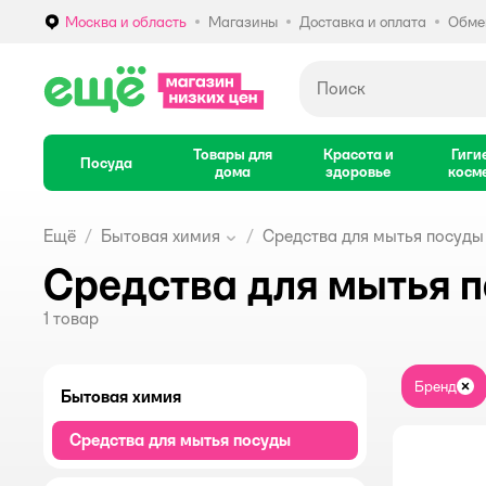
Москва и область
Магазины
Доставка и оплата
Обмен
Выбор адреса доставки.
Товары для
Красота и
Гиги
Посуда
дома
здоровье
косм
Ещё
Бытовая химия
Средства для мытья посуды
Средства для мытья 
1
товар
Бренд
За
Бытовая химия
Средства для мытья посуды