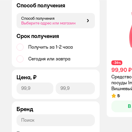
Способ получения
Способ получения
Способ получения
Выберите адрес или магазин
Срок получения
Получить за 1-2 часа
Сегодня или завтра
34
−
%
99,90 ₽
Цена, ₽
Средство
посуды I
Вишневый
5
Рейтинг:
В
Бренд