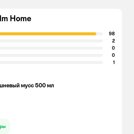
 Im Home
98
2
0
0
1
шневый мусс 500 мл
ары