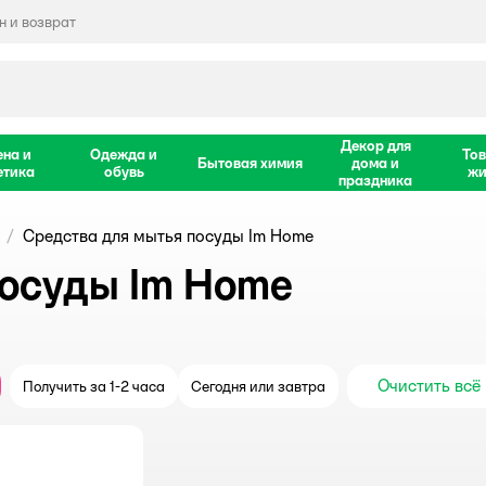
 и возврат
Декор для
ена и
Одежда и
Тов
Бытовая химия
дома и
етика
обувь
жи
праздника
Средства для мытья посуды Im Home
посуды Im Home
Очистить всё
Получить за 1-2 часа
Сегодня или завтра
крыть