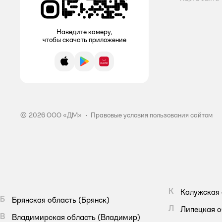
JOY HOME
Наведите камеру,
mamaultimate
чтобы скачать приложение
Mister Dez
App Store
Google Play
AppGallery
More Choice
Sanita
Smart Fox
© 2026 ООО «ДМ»
•
Правовые условия пользования сайтом
Somat
Sorti
Synergetic
К
Калужская 
TURBOmag
Б
Брянская область
(Брянск)
Л
Липецкая о
Адриоль
В
Владимирская область
(Владимир)