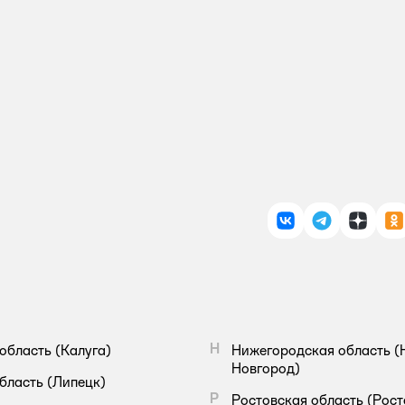
ВКонтакте
Telegram
Дзен
О
Н
область
(Калуга)
Нижегородская область
(
Новгород)
бласть
(Липецк)
Р
Ростовская область
(Рост