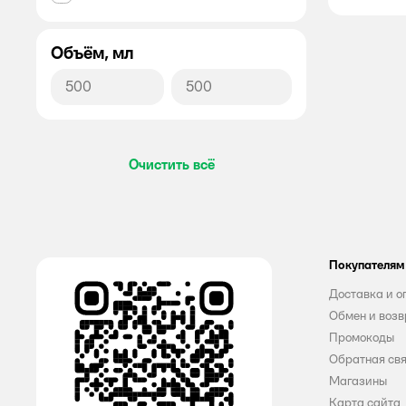
Все
Im Home
Объём, мл
AOS
Bingo
Daisy
Очистить всё
DzenClean
Fairy
Finish
Покупателям
Frau Gretta
Доставка и о
Обмен и возв
Free Time
Промокоды
Обратная св
GrePower
Магазины
HausHerz
Карта сайта