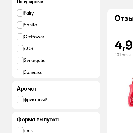
Популярные
Fairy
Отзы
Sanita
GrePower
4,9
AOS
101 отзыв
Synergetic
Золушка
Frau Gretta
Аромат
ё
фруктовый
Sorti
Форма выпуска
JOY HOME
гель