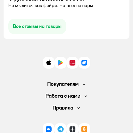
Не мылится как фейри. Но вполне норм
Все отзывы на товары
App Store
Google Play
AppGallery
RuStore
Покупателям
Доставка и оплата
Работа с нами
Обмен и возврат товара
Вакансии
Правила
Промокоды
Аренда помещений
Правила продажи
Обратная связь
Поставщикам
Политика конфиденциальности
Магазины
ВКонтакте
Telegram
Дзен
Одноклассники