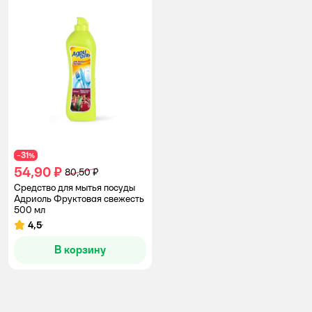
31
−
%
54,90 ₽
80,50 ₽
Средство для мытья посуды
Адриоль Фруктовая свежесть
500 мл
4,5
Рейтинг:
В корзину