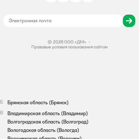
Политика использования файлов cookie
Карта сайта
Согласие на обработку персональных данных
Правила бонусной программы
Правила акции – Скидка 10% пенсионерам
© 2026 ООО «ДМ»
•
Правовые условия пользования сайтом
Б
Брянская область
(Брянск)
В
Владимирская область
(Владимир)
Волгоградская область
(Волгоград)
Вологодская область
(Вологда)
Воронежская область
(Воронеж)