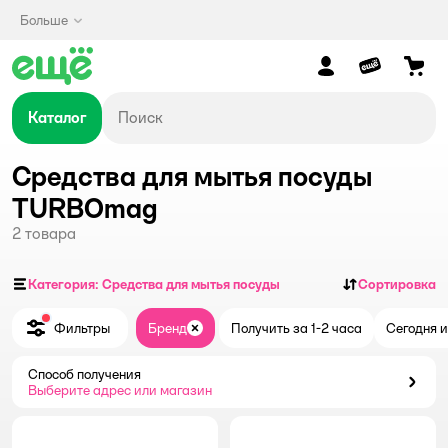
Больше
Каталог
Средства для мытья посуды
TURBOmag
2
товара
Категория: Средства для мытья посуды
Сортировка
Фильтры
Бренд
Получить за 1-2 часа
Сегодня и
Закрыть
Способ получения
Способ получения
Выберите адрес или магазин