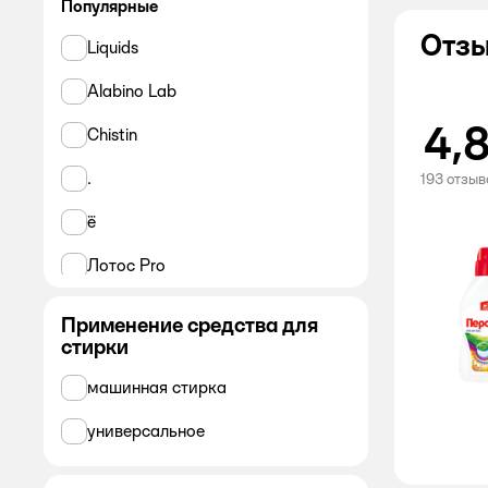
Популярные
Отзы
Liquids
Alabino Lab
4,
Chistin
.
193 отзыв
ё
Лотос Pro
АВС
Применение средства для
стирки
Ласка
машинная стирка
Ушастый нянь
универсальное
ММК