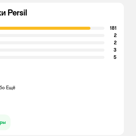
 Persil
181
2
2
3
5
ибо Ещё
ары