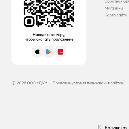
Обратная св
Магазины
DURU
Карта сайта
E
Flexy
Наведите камеру,
чтобы скачать приложение
Free Time
App Store
Google Play
AppGallery
Gardenica
GRASS
Greenfield
© 2026 ООО «ДМ»
•
Правовые условия пользования сайтом
HausHerz
Home Active
Konigliche Wasche
LAMM
К
Калужская 