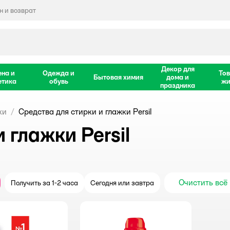
 и возврат
Декор для
ена и
Одежда и
Тов
Бытовая химия
дома и
етика
обувь
жи
праздника
ки
Средства для стирки и глажки Persil
 глажки Persil
Очистить всё
Получить за 1-2 часа
Сегодня или завтра
крыть