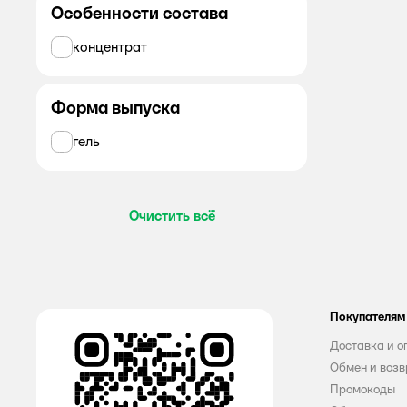
Все
Особенности состава
Persil
концентрат
Alabino Lab
Форма выпуска
Amore Care
гель
AOS
Ariel
Очистить всё
AROMA DROP
BiMax
Chistin
Покупателям
DELTA HOME
Доставка и о
Dosia
Обмен и возв
Промокоды
Dukes Home Wonders