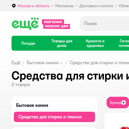
Москва и область
Магазины
Доставка и оплата
Обмен
Выбор адреса доставки.
Товары для
Красота и
Гиги
Посуда
дома
здоровье
косм
Ещё
Бытовая химия
Средства для стирки и глаж
Средства для стирки и
2
товара
Бренд
За
Бытовая химия
Средства для стирки и глажки