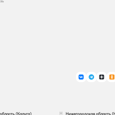
язь
ВКонтакте
Telegram
Дзен
О
Н
область
(Калуга)
Нижегородская область
(