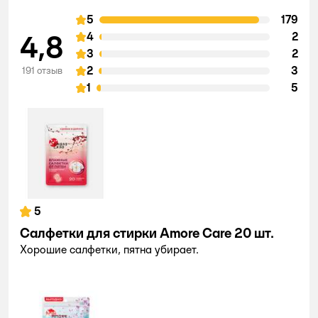
5
179
4,8
4
2
3
2
2
3
191 отзыв
1
5
5
Салфетки для стирки Amore Care 20 шт.
Хорошие салфетки, пятна убирает.