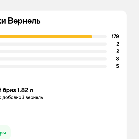
ки Вернель
179
2
2
3
5
бриз 1.82 л
с добавкой вернель
ары