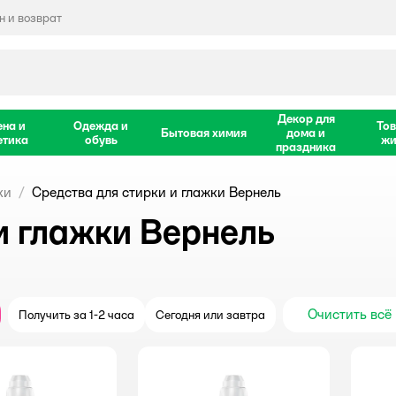
 и возврат
Декор для
ена и
Одежда и
Тов
Бытовая химия
дома и
етика
обувь
жи
праздника
ки
Средства для стирки и глажки Вернель
и глажки Вернель
Очистить всё
Получить за 1-2 часа
Сегодня или завтра
крыть