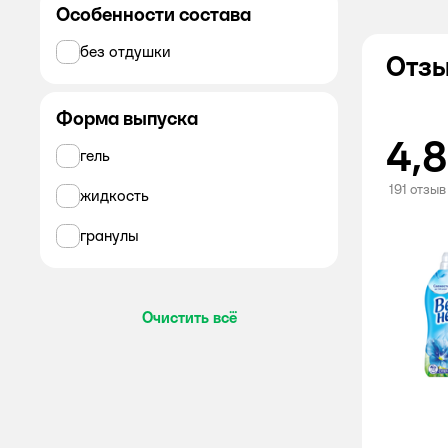
Все
Особенности состава
Вернель
без отдушки
Отзы
Alabino Lab
Форма выпуска
Amore Care
4,8
гель
AOS
191 отзыв
жидкость
Ariel
гранулы
AROMA DROP
BiMax
Очистить всё
Chistin
DELTA HOME
Dosia
Dukes Home Wonders