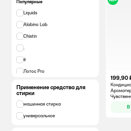
Популярные
Liquids
Alabino Lab
Chistin
.
ё
Лотос Pro
199,90 
Ласка
Кондицио
Применение средства для
Аромате
стирки
АВС
Чувственн
машинная стирка
Ушастый нянь
В
универсальное
ММК