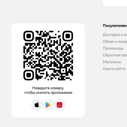
DURU
E
Покупателям
Flexy
Доставка и о
Обмен и возв
Free Time
Промокоды
Gardenica
Обратная св
Магазины
GRASS
Карта сайта
Greenfield
Наведите камеру,
HausHerz
чтобы скачать приложение
Home Active
App Store
Google Play
AppGallery
Konigliche Wasche
LAMM