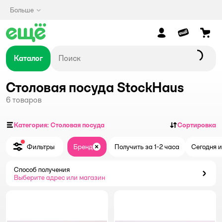
Больше
Каталог
Столовая посуда StockHaus
6
товаров
Категория: Столовая посуда
Сортировка
Фильтры
Бренд
Получить за 1-2 часа
Сегодня и
Закрыть
Способ получения
Способ получения
Выберите адрес или магазин