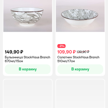
21
−
%
149,90 ₽
109,90 ₽
139,90 ₽
Бульонница StockHaus Branch
Салатник StockHaus Branch
670мл/15см
510мл/17см
В корзину
В корзину