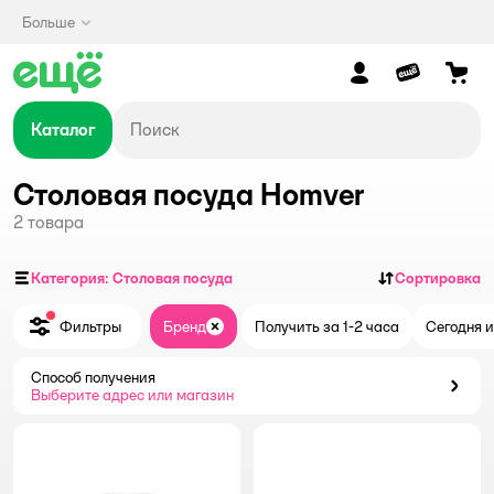
Больше
Каталог
Столовая посуда Homver
2
товара
Категория: Столовая посуда
Сортировка
Фильтры
Бренд
Получить за 1-2 часа
Сегодня и
Закрыть
Способ получения
Способ получения
Выберите адрес или магазин