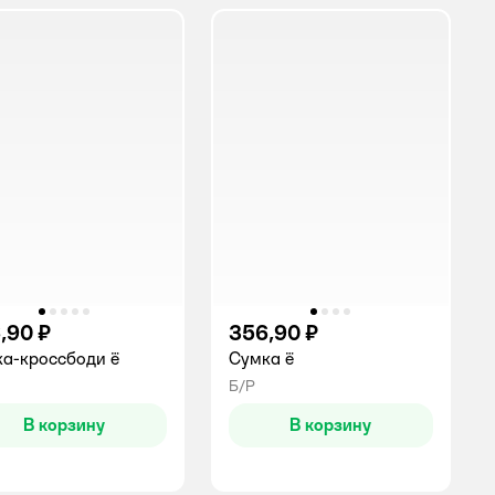
,90 ₽
356,90 ₽
а-кроссбоди ё
Сумка ё
Б/Р
В корзину
В корзину