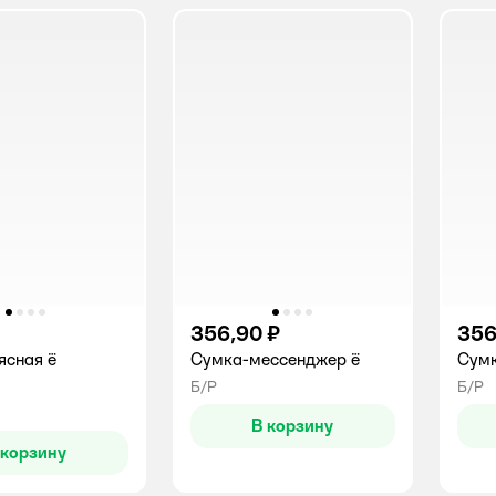
356,90 ₽
356
ясная ё
Сумка-мессенджер ё
Сумк
Б/Р
Б/Р
В корзину
 корзину