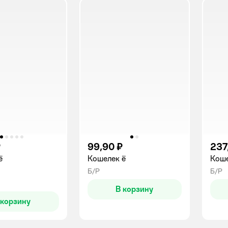
₽
99,90 ₽
237
ё
Кошелек ё
Коше
Б/Р
Б/Р
В корзину
 корзину