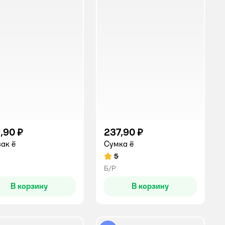
,90 ₽
237,90 ₽
ак ё
Сумка ё
5
инг:
Рейтинг:
Б/Р
В корзину
В корзину