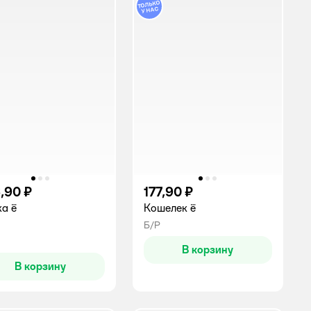
,90 ₽
177,90 ₽
а ё
Кошелек ё
Б/Р
инг:
В корзину
В корзину