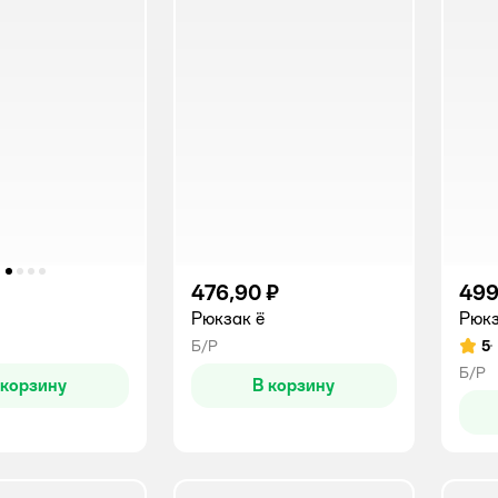
476,90 ₽
499
Рюкзак ё
Рюкз
Б/Р
5
Рейт
Б/Р
 корзину
В корзину