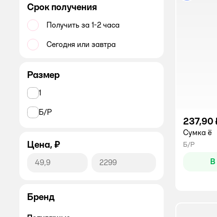
Очки для зрения
Срок получения
Платки носовые
Получить за 1-2 часа
Часы наручные
Сегодня или завтра
Размер
1
Б/Р
237,90 
Сумка ё
Цена, ₽
Б/Р
В
Бренд