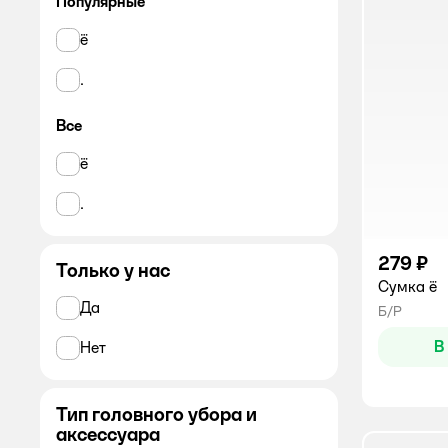
Популярные
ё
.
Все
ё
.
279 ₽
Только у нас
Сумка ё
Да
Б/Р
В
Нет
Тип головного убора и
аксессуара