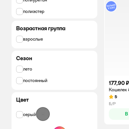
полиэстер
синтетический материал
Возрастная группа
текстиль
взрослые
хлопок
Сезон
лето
постоянный
177,90 
Кошелек 
5
Рейтинг:
Цвет
Б/Р
В
серый