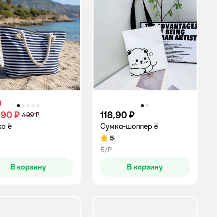
,90 ₽
118,90 ₽
499 ₽
а ё
Cумка-шоппер ё
5
инг:
Рейтинг:
Б/Р
В корзину
В корзину