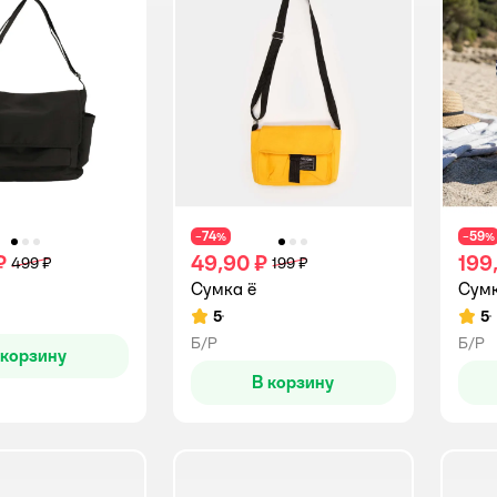
74
59
−
%
−
%
₽
49,90 ₽
199
499 ₽
199 ₽
Сумка ё
Сумк
5
5
Рейтинг:
Рейт
Б/Р
Б/Р
 корзину
В корзину