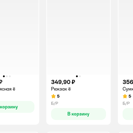
₽
349,90 ₽
356
ясная ё
Рюкзак ё
Сумк
5
5
Рейтинг:
Рейт
Б/Р
Б/Р
 корзину
В корзину