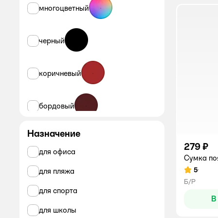
многоцветный
черный
коричневый
бордовый
Назначение
хаки
279 ₽
для офиса
Сумка по
5
для пляжа
Рейтинг:
Б/Р
для спорта
В
для школы