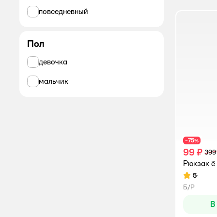
повседневный
Пол
девочка
мальчик
75
−
%
99 ₽
399
Рюкзак ё
5
Рейтинг:
Б/Р
В