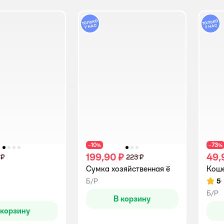
10
73
−
%
−
%
199,90 ₽
49,
 ₽
223 ₽
Cумка хозяйственная ё
Коше
Б/Р
5
Рейт
Б/Р
В корзину
 корзину