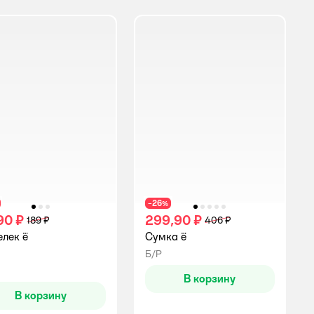
26
−
%
90 ₽
299,90 ₽
189 ₽
406 ₽
лек ё
Сумка ё
Б/Р
инг:
В корзину
В корзину