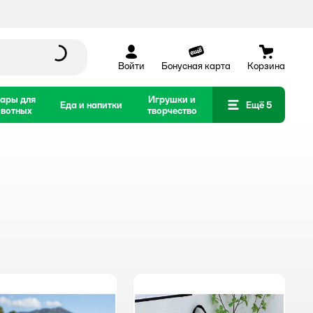
Войти
Бонусная карта
Корзина
ары для
Игрушки и
Еда и напитки
Ещё 5
вотных
творчество