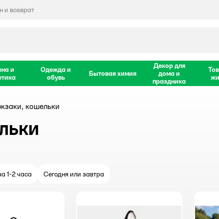
 и возврат
Декор для
ена и
Одежда и
Тов
Бытовая химия
дома и
етика
обувь
жи
праздника
юкзаки, кошельки
льки
а 1-2 часа
Сегодня или завтра