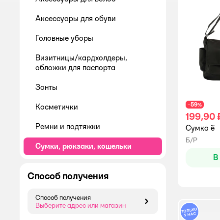
Аксессуары для обуви
Головные уборы
Визитницы/кардхолдеры,
обложки для паспорта
Зонты
59
−
%
Косметички
199,90 
Ремни и подтяжки
Сумка ё
Б/Р
Сумки, рюкзаки, кошельки
В
Багаж
Способ получения
Бижутерия
Способ получения
Солнцезащитные очки
Способ получения
Выберите адрес или магазин