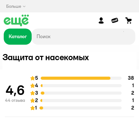
Больше
Каталог
Защита от насекомых
5
38
о
оценка
4,6
4
1
о
оценка
3
2
о
оценка
2
1
о
44 отзыва
оценка
1
2
о
оценка