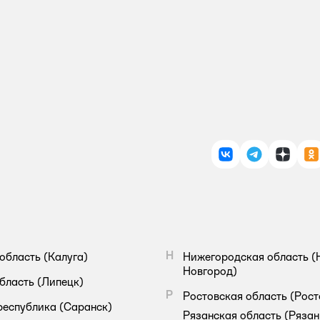
ВКонтакте
Telegram
Дзен
О
Н
область
(Калуга)
Нижегородская область
(
Новгород)
бласть
(Липецк)
Р
Ростовская область
(Рост
республика
(Саранск)
Рязанская область
(Рязан