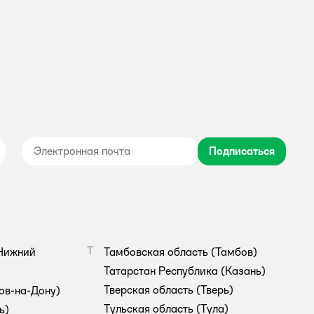
Подписаться
дноклассники
Т
Нижний
Тамбовская область
(Тамбов)
Татарстан Республика
(Казань)
Тверская область
(Тверь)
ов-на-Дону)
Тульская область
(Тула)
ь)