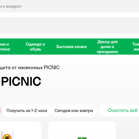
 и возврат
Декор для
ена и
Одежда и
Тов
Бытовая химия
дома и
етика
обувь
жи
праздника
щита от насекомых PICNIC
 PICNIC
Очистить всё
Получить за 1-2 часа
Сегодня или завтра
крыть