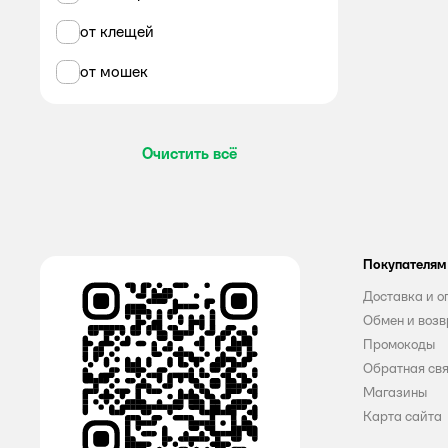
от клещей
Energy
от мошек
Gardex
Glorus
Очистить всё
Go Out
Mosquitall
Аэро-Про
Покупателям
Варан
Доставка и о
ДЭТА
Обмен и возв
Промокоды
Золушка
Обратная св
Магазины
КАПКАН
Карта сайта
КОМАРОФФ