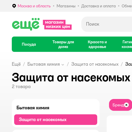
Москва и область
Магазины
Доставка и оплата
Обмен
Выбор адреса доставки.
Товары для
Красота и
Гиги
Посуда
дома
здоровье
косм
Ещё
Бытовая химия
Защита от насекомых
За
Защита от насекомых
2
товара
Бренд
За
Бытовая химия
Защита от насекомых