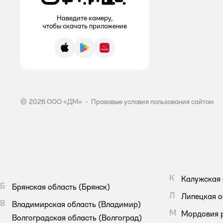
Раптор
Наведите камеру,
чтобы скачать приложение
Тайга
App Store
Google Play
AppGallery
.
© 2026 ООО «ДМ»
•
Правовые условия пользования сайтом
К
Калужская 
Б
Брянская область
(Брянск)
Л
Липецкая о
В
Владимирская область
(Владимир)
М
Мордовия 
Волгоградская область
(Волгоград)