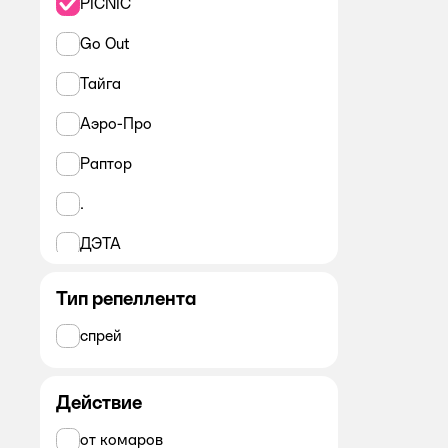
PICNIC
Go Out
Тайга
Аэро-Про
Раптор
.
ДЭТА
Gardex
Тип репеллента
КОМАРОФФ
спрей
КАПКАН
Действие
Все
от комаров
PICNIC