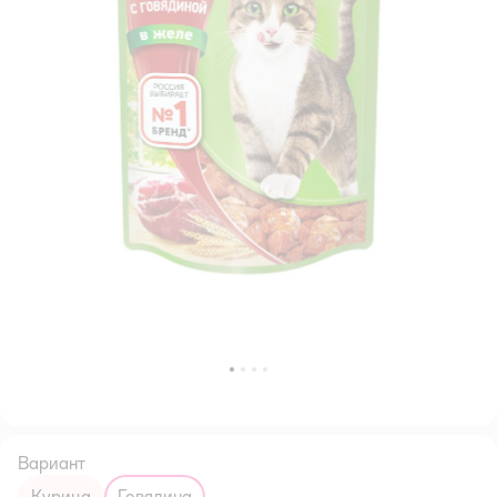
Вариант
курица
говядина