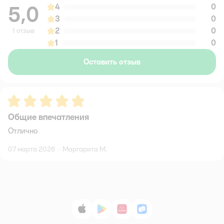
5,0
4
0
3
0
2
0
1 отзыв
1
0
Оставить отзыв
Рейтинг:
5
Общие впечатления
Отлично
07 марта 2026
·
Маргарита М.
App Store
Google Play
AppGallery
RuStore