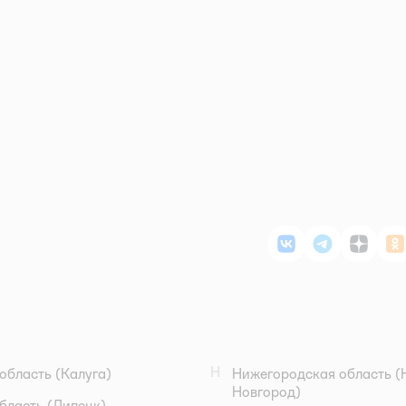
ВКонтакте
Telegram
Дзен
О
Н
область
(Калуга)
Нижегородская область
(
Новгород)
бласть
(Липецк)