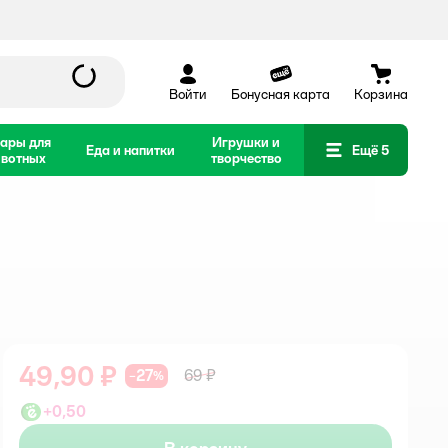
Войти
Бонусная карта
Корзина
ары для
Игрушки и
Еда и напитки
Ещё 5
вотных
творчество
49,90 ₽
27
69 ₽
−
%
+
0,50