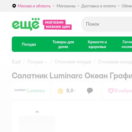
Москва и область
Магазины
Доставка и оплата
Обмен
Выбор адреса доставки.
Товары для
Красота и
Гиги
Посуда
дома
здоровье
косм
Ещё
Посуда
Столовая посуда
Столовая посуд
Салатник Luminarc Океан Графи
Luminarc
5,0
·
В избра
назад