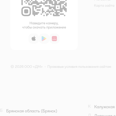
Карта сайта
Наведите камеру,
чтобы скачать приложение
App Store
Google Play
AppGallery
© 2026 ООО «ДМ»
•
Правовые условия пользования сайтом
К
Калужская 
Б
Брянская область
(Брянск)
Л
Липецкая о