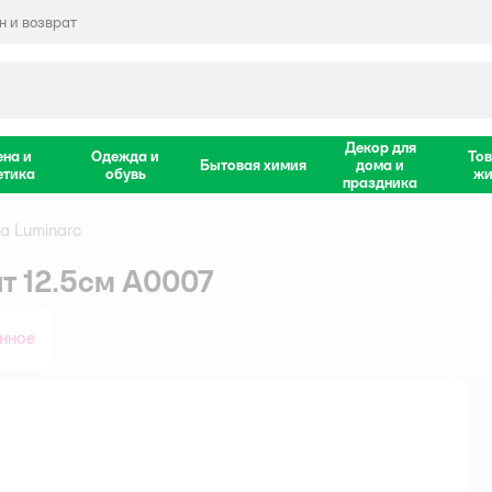
 и возврат
Декор для
ена и
Одежда и
Тов
Бытовая химия
дома и
етика
обувь
жи
праздника
а Luminarc
т 12.5см A0007
нное