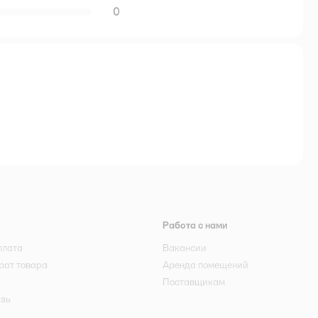
0
Работа с нами
плата
Вакансии
рат товара
Аренда помещений
Поставщикам
язь