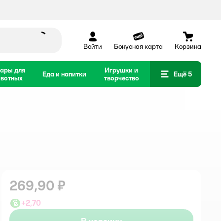
Войти
Бонусная карта
Корзина
ары для
Игрушки и
Еда и напитки
Ещё 5
вотных
творчество
269,90 ₽
+
2,70