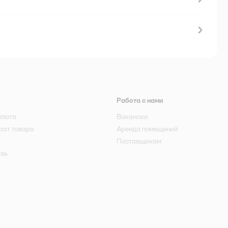
Работа с нами
плата
Вакансии
рат товара
Аренда помещений
Поставщикам
язь