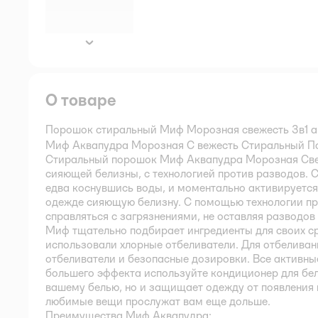
далее
О товаре
Порошок стиральный Миф Морозная свежесть 3в1 а
Миф Аквапудра Морозная C вежесть Стиральный Пор
Стиральный порошок Миф Аквапудра Морозная Све
сияющей белизны, с технологией против разводов.
едва коснувшись воды, и моментально активируется
одежде сияющую белизну. С помощью технологии пр
справляться с загрязнениями, не оставляя разводов
Миф тщательно подбирает ингредиенты для своих ср
использовали хлорные отбеливатели. Для отбелив
отбеливатели и безопасные дозировки. Все активн
большего эффекта используйте кондиционер для бель
вашему белью, но и защищает одежду от появления 
любимые вещи прослужат вам еще дольше.
Преимущества Миф Аквапудра: