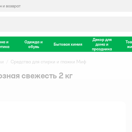
 и возврат
Декор для
ена и
Одежда и
Тов
Бытовая химия
дома и
етика
обувь
жи
праздника
ки
Средства для стирки и глажки Миф
ная свежесть 2 кг