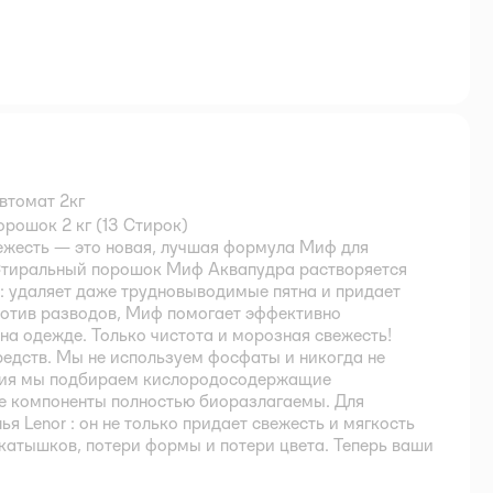
втомат 2кг
ошок 2 кг (13 Стирок)
жесть — это новая, лучшая формула Миф для
 Стиральный порошок Миф Аквапудра растворяется
: удаляет даже трудновыводимые пятна и придает
отив разводов, Миф помогает эффективно
 на одежде. Только чистота и морозная свежесть!
едств. Мы не используем фосфаты и никогда не
ания мы подбираем кислородосодержащие
ые компоненты полностью биоразлагаемы. Для
я Lenor : он не только придает свежесть и мягкость
катышков, потери формы и потери цвета. Теперь ваши