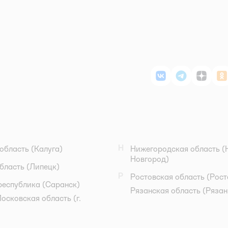
ВКонтакте
Telegram
Дзен
О
Н
область
(Калуга)
Нижегородская область
(
Новгород)
бласть
(Липецк)
Р
Ростовская область
(Рост
республика
(Саранск)
Рязанская область
(Рязан
осковская область
(г.