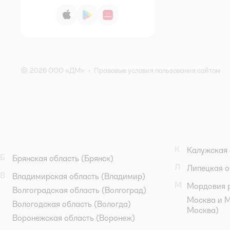
App Store
Google Play
AppGallery
© 2026 ООО «ДМ»
•
Правовые условия пользования сайтом
К
Калужская 
Б
Брянская область
(Брянск)
Л
Липецкая о
В
Владимирская область
(Владимир)
М
Мордовия 
Волгоградская область
(Волгоград)
Москва и М
Вологодская область
(Вологда)
Москва)
Воронежская область
(Воронеж)