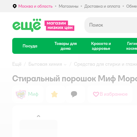
Москва и область
Магазины
Доставка и оплата
Обмен
Выбор адреса доставки.
Товары для
Красота и
Гиги
Посуда
дома
здоровье
косм
Ещё
Бытовая химия
Средства для стирки и глаж
Стиральный порошок Миф Мороз
Миф
В избранное
назад