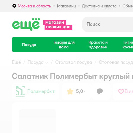
Москва и область
Магазины
Доставка и оплата
Обмен
Выбор адреса доставки.
Товары для
Красота и
Гиги
Посуда
дома
здоровье
косм
Ещё
Посуда
Столовая посуда
Столовая посу
Салатник Полимербыт круглый 
Полимербыт
5,0
·
В и