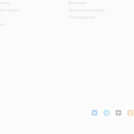
плата
Вакансии
рат товара
Аренда помещений
Поставщикам
язь
ВКонтакте
Telegram
Дзен
О