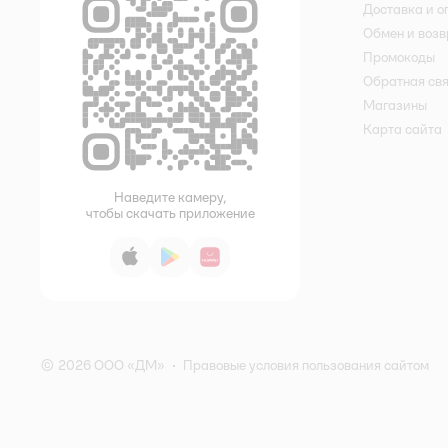
Доставка и о
Обмен и возв
Промокоды
Обратная св
Магазины
Карта сайта
Наведите камеру,
чтобы скачать приложение
App Store
Google Play
AppGallery
© 2026 ООО «ДМ»
•
Правовые условия пользования сайтом