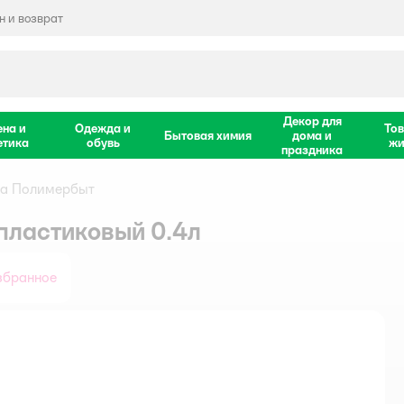
 и возврат
Декор для
ена и
Одежда и
Тов
Бытовая химия
дома и
етика
обувь
жи
праздника
да Полимербыт
пластиковый 0.4л
збранное