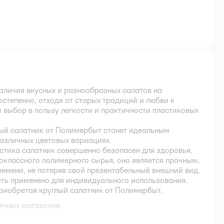
аличия вкусных и разнообразных салатов на
постепенно, отходя от старых традиций и любви к
 выбор в пользу легкости и практичности пластиковых
лый салатник от Полимербыт станет идеальным
различных цветовых вариациях.
стика салатник совершенно безопасен для здоровья.
оклассного полимерного сырья, оно является прочным,
ремени, не потеряв свой презентабельный внешний вид.
ыть применено для индивидуального использования.
приобретая круглый салатник от Полимербыт.
ичных магазинов.