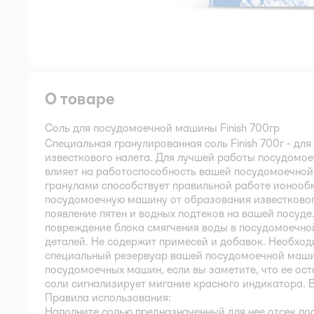
О товаре
Соль для посудомоечной машины Finish 700гр
Специальная гранулированная соль Finish 700г - д
известкового налета. Для лучшей работы посудомо
влияет на работоспособность вашей посудомоечной 
гранулами способствует правильной работе ионооб
посудомоечную машину от образования известкового
появление пятен и водных подтеков на вашей посуде
повреждение блока смягчения воды в посудомоечно
деталей. Не содержит примесей и добавок. Необхо
специальный резервуар вашей посудомоечной машин
посудомоечных машин, если вы заметите, что ее ос
соли сигнализирует мигание красного индикатора. В
Правила использования:
Наполните солью предназначенный для нее отсек п