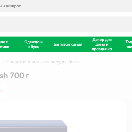
 и возврат
Декор для
ена и
Одежда и
Тов
Бытовая химия
дома и
етика
обувь
жи
праздника
Средства для мытья посуды Finish
sh 700 г
ое