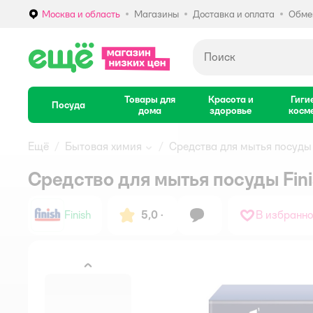
Москва и область
Магазины
Доставка и оплата
Обмен
Выбор адреса доставки.
Товары для
Красота и
Гиги
Посуда
дома
здоровье
косм
Ещё
Бытовая химия
Средства для мытья посуды
Средство для мытья посуды Fini
Finish
5,0
·
В избранн
назад