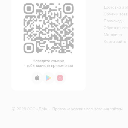
Доставка и о
Обмен и возв
Промокоды
Обратная св
Магазины
Карта сайта
Наведите камеру,
чтобы скачать приложение
App Store
Google Play
AppGallery
© 2026 ООО «ДМ»
•
Правовые условия пользования сайтом