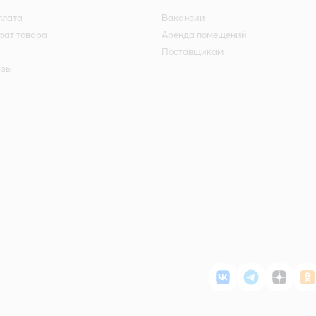
плата
Вакансии
рат товара
Аренда помещений
Поставщикам
язь
ВКонтакте
Telegram
Дзен
О