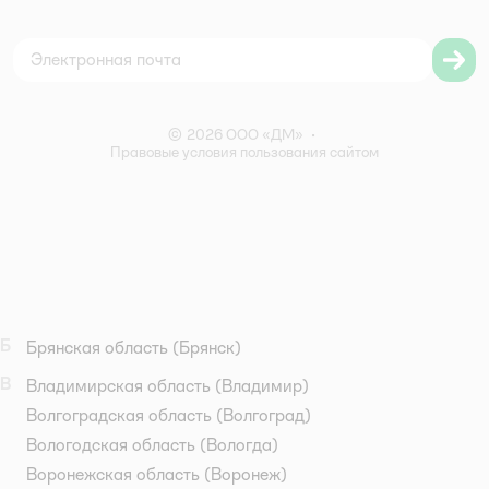
Согласие на обработку персональных данных
Правила бонусной программы
Правила акции – Скидка 10% пенсионерам
© 2026 ООО «ДМ»
•
Правовые условия пользования сайтом
Б
Брянская область
(Брянск)
В
Владимирская область
(Владимир)
Волгоградская область
(Волгоград)
Вологодская область
(Вологда)
Воронежская область
(Воронеж)