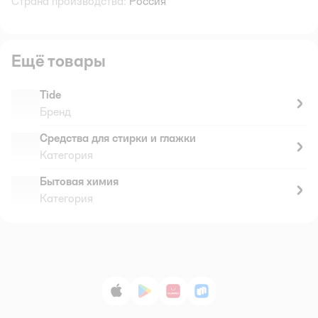
Страна производства:
Россия
Ещё товары
Tide
Бренд
Средства для стирки и глажки
Категория
Бытовая химия
Категория
App Store
Google Play
AppGallery
RuStore