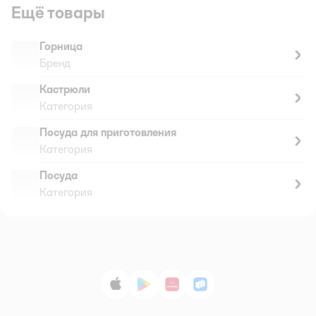
Ещё товары
Горница
Бренд
Кастрюли
Категория
Посуда для приготовления
Категория
Посуда
Категория
App Store
Google Play
AppGallery
RuStore