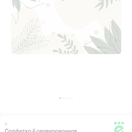
ё
Салфетка ё сервировочная
ё