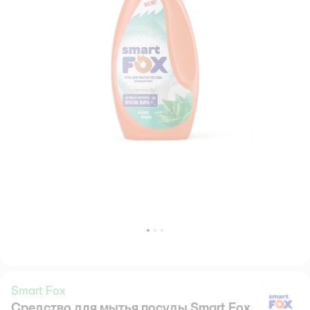
Smart Fox
Средство для мытья посуды Smart Fox
Sm