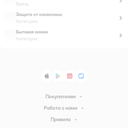
Бренд
Защита от насекомых
Категория
Бытовая химия
Категория
App Store
Google Play
AppGallery
RuStore
Покупателям
Доставка и оплата
Работа с нами
Обмен и возврат товара
Вакансии
Правила
Промокоды
Аренда помещений