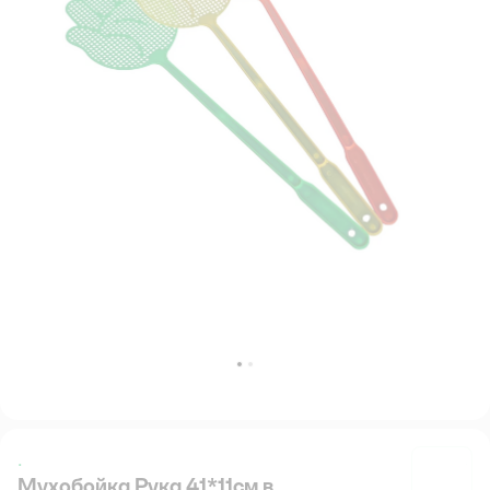
.
Мухобойка Рука 41*11см в
.