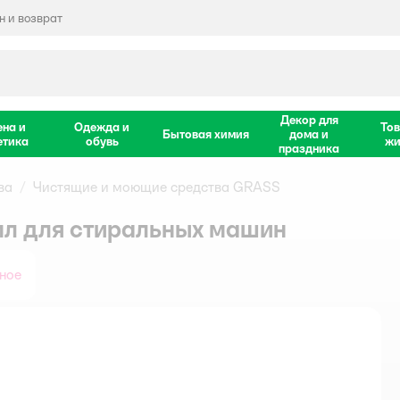
 и возврат
Декор для
ена и
Одежда и
Тов
Бытовая химия
дома и
етика
обувь
жи
праздника
ва
Чистящие и моющие средства GRASS
л для стиральных машин
ное