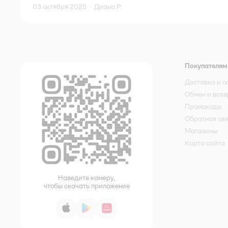
03 октября 2025
·
Диана Р.
Покупателям
Доставка и о
Обмен и возв
Промокоды
Обратная св
Магазины
Карта сайта
Наведите камеру,
чтобы скачать приложение
App Store
Google Play
AppGallery