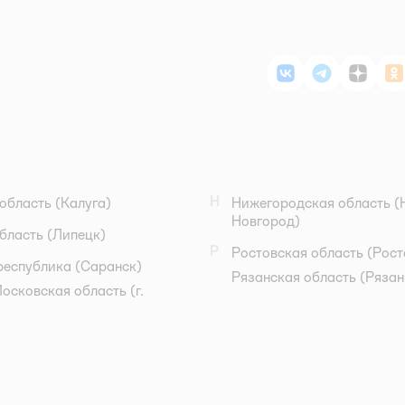
ВКонтакте
Telegram
Дзен
О
Н
область
(Калуга)
Нижегородская область
(
Новгород)
бласть
(Липецк)
Р
Ростовская область
(Рост
республика
(Саранск)
Рязанская область
(Рязан
осковская область
(г.