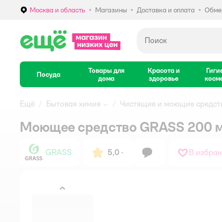
Москва и область
Магазины
Доставка и оплата
Обмен
Выбор адреса доставки.
Товары для
Красота и
Гиги
Посуда
дома
здоровье
косм
Ещё
Бытовая химия
Чистящие и моющие средст
Моющее средство GRASS 200 м
GRASS
5,0
·
В избран
назад