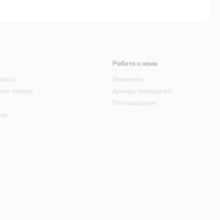
Работа с нами
плата
Вакансии
рат товара
Аренда помещений
Поставщикам
язь