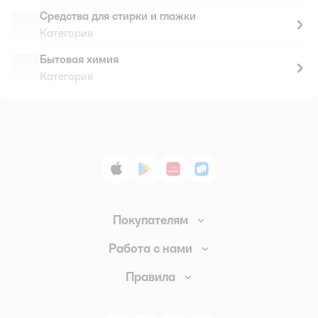
Средства для стирки и глажки
Категория
Бытовая химия
Категория
App Store
Google Play
AppGallery
RuStore
Покупателям
Доставка и оплата
Работа с нами
Обмен и возврат товара
Вакансии
Правила
Промокоды
Аренда помещений
Правила продажи
Обратная связь
Поставщикам