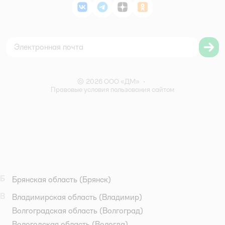
Политика конфиденциальности
Магазины
ВКонтакте
Telegram
Дзен
Одноклассники
Политика использования файлов cookie
Карта сайта
Согласие на обработку персональных данных
Правила бонусной программы
Правила акции – Скидка 10% пенсионерам
© 2026 ООО «ДМ»
•
Правовые условия пользования сайтом
Б
Брянская область
(Брянск)
В
Владимирская область
(Владимир)
Волгоградская область
(Волгоград)
Вологодская область
(Вологда)