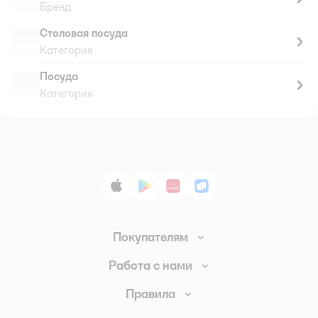
Бренд
Столовая посуда
Категория
Посуда
Категория
App Store
Google Play
AppGallery
RuStore
Покупателям
Доставка и оплата
Работа с нами
Обмен и возврат товара
Вакансии
Правила
Промокоды
Аренда помещений