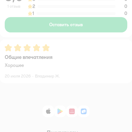
2
0
1 отзыв
1
0
Оставить отзыв
Рейтинг:
5
Общие впечатления
Хорошее
20 июля 2026
·
Владимир Ж.
App Store
Google Play
AppGallery
RuStore