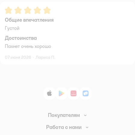
Рейтинг:
5
Общие впечатления
Густой
Достоинства
Пахнет очень хорошо
07 июня 2026
·
Лариса П.
App Store
Google Play
AppGallery
RuStore
Покупателям
Доставка и оплата
Работа с нами
Обмен и возврат товара