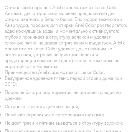
Стиральный порошок Ariel с ароматом от Lenor Color
Автомат для стиральной машины предназначен для
стирки цветного и белого белья. Благодаря технологии
Аквапудра, порошок для стирки Ariel Color растворяется,
едва коснувшись воды, и моментально активируется:
глубоко проникает в структуру волокон и удаляет
сложные пятна, не давая загрязнениям въедаться. Ariel с
ароматом от Lenor Color удаляет даже невидимые
загрязнения, устраняя неприятные запахи и
предотвращая изменение цвета ткани, в том числе на
воротничках и манжетах.
Преимущества Ariel с ароматом от Lenor Color:
Безупречное удаление пятен с первой стирки даже при
30°C;
Порошок быстро растворяется, не оставляя следов на
одежде;
Сохраняет яркость цветных вещей;
Помогает справиться с застарелыми пятнами;
Не дает грязи и пятнам въедаться в структуру волокон;
Придает одежде свежий аромат чистоты Lenor на весь