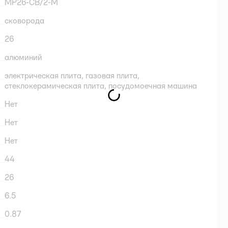
МР26-СВ/2-М
сковорода
26
алюминий
электрическая плита,
газовая плита,
стеклокерамическая плита,
посудомоечная машина
Нет
Нет
Нет
44
26
6.5
0.87