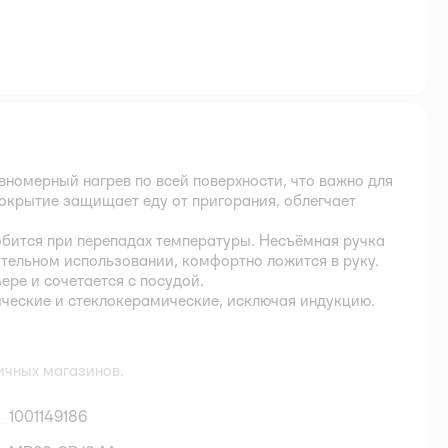
номерный нагрев по всей поверхности, что важно для
покрытие защищает еду от пригорания, облегчает
робится при перепадах температуры. Несъёмная ручка
ительном использовании, комфортно ложится в руку.
ере и сочетается с посудой.
ические и стеклокерамические, исключая индукцию.
ичных магазинов.
1001149186