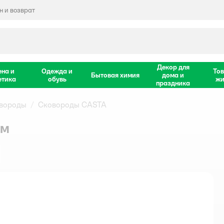
 и возврат
Декор для
ена и
Одежда и
Тов
Бытовая химия
дома и
етика
обувь
жи
праздника
вороды
Сковороды CASTA
см