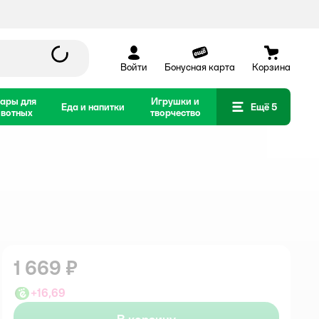
Войти
Бонусная карта
Корзина
ары для
Игрушки и
Еда и напитки
Ещё 5
вотных
творчество
1 669 ₽
+
16,69