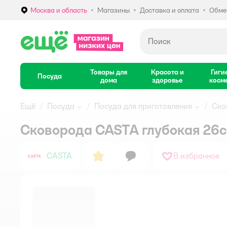
Москва и область
Магазины
Доставка и оплата
Обмен
Выбор адреса доставки.
Товары для
Красота и
Гиги
Посуда
дома
здоровье
косм
Ещё
Посуда
Посуда для приготовления
Ско
Сковорода CASTA глубокая 26
CASTA
В избранное