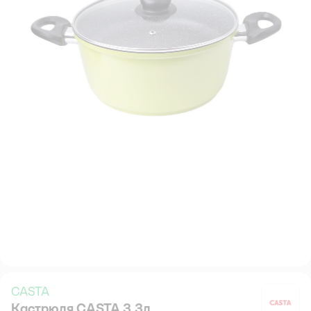
CASTA
Кастрюля CASTA 3.3л
C