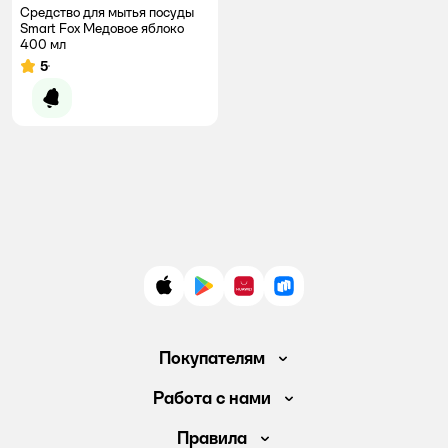
Средство для мытья посуды
Smart Fox Медовое яблоко
400 мл
5
Рейтинг:
Уведомить о появлении
App Store
Google Play
AppGallery
RuStore
Покупателям
Доставка и оплата
Работа с нами
Обмен и возврат товара
Вакансии
Правила