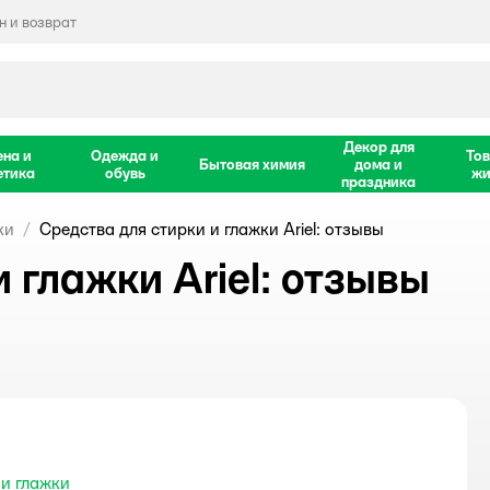
 и возврат
Декор для
ена и
Одежда и
Тов
Бытовая химия
дома и
етика
обувь
жи
праздника
ки
Средства для стирки и глажки Ariel: отзывы
 глажки Ariel: отзывы
 и глажки