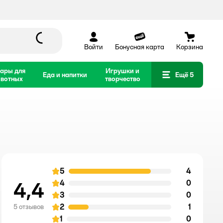
Войти
Бонусная карта
Корзина
ары для
Игрушки и
Еда и напитки
Ещё 5
вотных
творчество
5
4
отзывов
оценка
4,4
4
0
отзывов
оценка
3
0
отзывов
оценка
2
1
отзывов
5 отзывов
оценка
1
0
отзывов