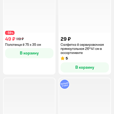
58
−
%
49 ₽
29 ₽
119 ₽
Полотенце ё 75 x 35 см
Салфетка ё сервировочная
прямоугольная 26*41 см в
В корзину
ассортименте
5
Рейтинг:
В корзину