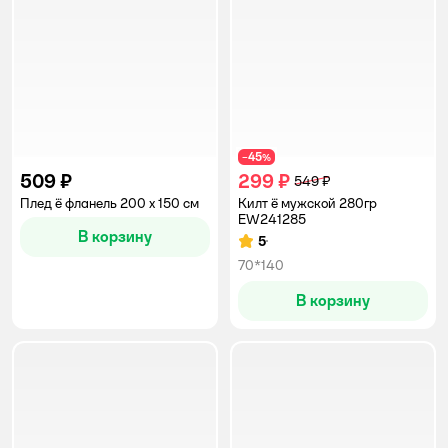
45
−
%
509 ₽
299 ₽
549 ₽
Плед ё фланель 200 x 150 см
Килт ё мужской 280гр
EW241285
В корзину
5
Рейтинг:
70*140
В корзину