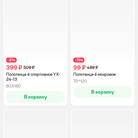
21
79
−
%
−
%
399 ₽
99 ₽
509 ₽
489 ₽
Полотенце ё спортивное YX-
Полотенце ё махровое
24-13
70*120
80Х160
В корзину
В корзину