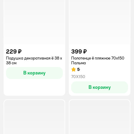
229 ₽
399 ₽
Подушка декоративная ё 38 x
Полотенце ё пляжное 70х150
38 см
Пальма
5
Рейтинг:
В корзину
70X150
В корзину