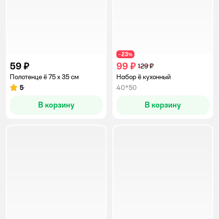
23
−
%
59 ₽
99 ₽
129 ₽
Полотенце ё 75 x 35 см
Набор ё кухонный
5
40*50
Рейтинг:
В корзину
В корзину