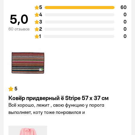
5
60
5,0
4
0
3
0
2
0
60 отзывов
1
0
5
Ковёр придверный ё Stripe 57 x 37 см
Всё хорошо, лежит , свою функцию у порога
выполняет, коту тоже понравился и