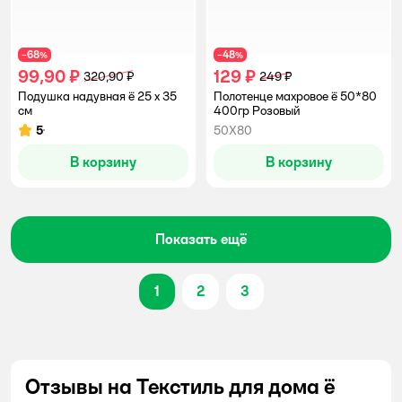
68
48
−
%
−
%
99,90 ₽
129 ₽
320,90 ₽
249 ₽
Подушка надувная ё 25 x 35
Полотенце махровое ё 50*80
см
400гр Розовый
5
50Х80
Рейтинг:
В корзину
В корзину
Показать ещё
1
2
3
Отзывы на Текстиль для дома ё