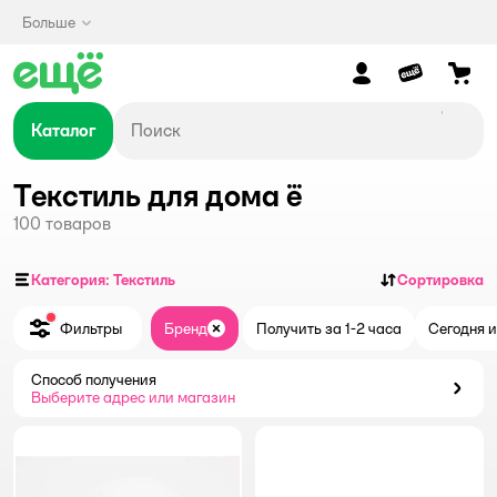
Больше
Каталог
Текстиль для дома ё
100
товаров
Категория: Текстиль
Сортировка
Фильтры
Бренд
Получить за 1-2 часа
Сегодня и
Закрыть
Способ получения
Способ получения
Выберите адрес или магазин