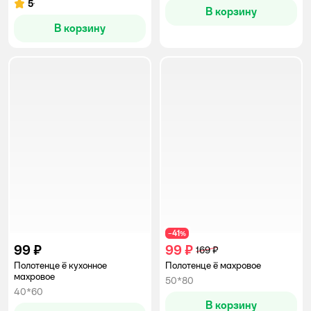
5
Рейтинг:
В корзину
В корзину
41
−
%
99 ₽
99 ₽
169 ₽
Полотенце ё кухонное
Полотенце ё махровое
махровое
50*80
40*60
В корзину