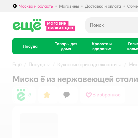
Москва и область
Магазины
Доставка и оплата
Обмен
Выбор адреса доставки.
Товары для
Красота и
Гиги
Посуда
дома
здоровье
косм
Ещё
Посуда
Кухонные принадлежности
Мис
Миска ё из нержавеющей стал
ё
В избранное