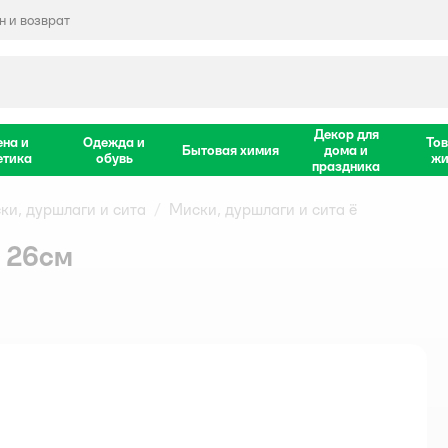
 и возврат
Декор для
ена и
Одежда и
Тов
Бытовая химия
дома и
етика
обувь
жи
праздника
ки, дуршлаги и сита
Миски, дуршлаги и сита ё
и 26см