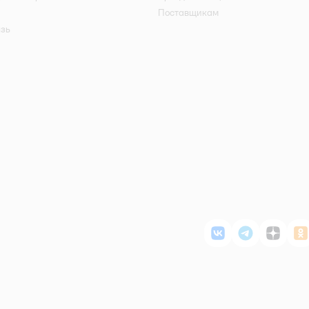
Поставщикам
язь
ВКонтакте
Telegram
Дзен
О