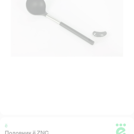
ё
Половник ё ZNC
ё