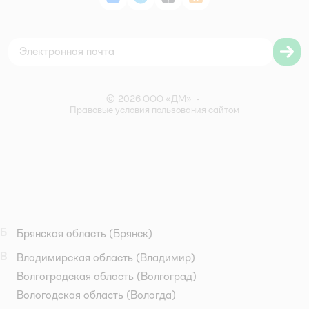
ВКонтакте
Telegram
Дзен
Одноклассники
Политика использования файлов cookie
Карта сайта
Согласие на обработку персональных данных
Правила бонусной программы
Правила акции – Скидка 10% пенсионерам
© 2026 ООО «ДМ»
•
Правовые условия пользования сайтом
Б
Брянская область
(Брянск)
В
Владимирская область
(Владимир)
Волгоградская область
(Волгоград)
Вологодская область
(Вологда)